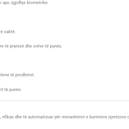
i apo zgjidhje biometrike.
të saktë.
re të pranisë dhe orëve të punës.
shme të prodhimit.
it të punës.
t, efikas dhe të automatizuar për menaxhimin e burimeve njerëzore dh