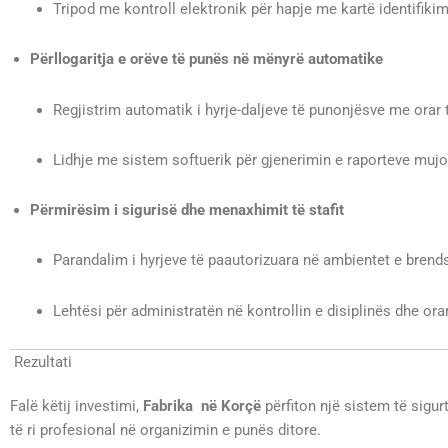
Tripod me kontroll elektronik për hapje me kartë identifikim
Përllogaritja e orëve të punës në mënyrë automatike
Regjistrim automatik i hyrje-daljeve të punonjësve me orar 
Lidhje me sistem softuerik për gjenerimin e raporteve mujo
Përmirësim i sigurisë dhe menaxhimit të stafit
Parandalim i hyrjeve të paautorizuara në ambientet e brend
Lehtësi për administratën në kontrollin e disiplinës dhe orar
Rezultati
Falë këtij investimi,
Fabrika në Korçë
përfiton një sistem të sigur
të ri profesional në organizimin e punës ditore.