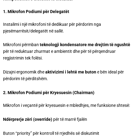
1. Mikrofon Podiumi për Delegatët
Instalimi i një mikrofoni të dedikuar për përdorim nga
pjesëmarrësit/delegatët në sallë.
Mikrofoni përmban
teknologji kondensatore me drejtim të ngushtë
për të reduktuar zhurmat e ambientit dhe për të përqendruar
regjistrimin tek folësi.
Dizajni ergonomik dhe
aktivizimi i lehtë me buton
e bën ideal për
përdorim të përditshëm.
2. Mikrofon Podiumi për Kryesuesin (Chairman)
Mikrofon i veçantë për kryesuesin e mbledhjes, me funksione shtesë:
Ndërprerje zëri (override)
për të marrë fjalën
Buton “priority” për kontroll të rrjedhës së diskutimit