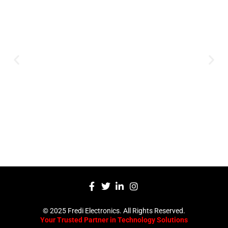
Innovation
Serving clients since 1991 with
innovative technology solutions.
Decades of experience in audio, video,
security, and smart systems. Trusted
by businesses, government
institutions, and individuals for
reliable services.
Click Here
© 2025 Fredi Electronics. All Rights Reserved.
Your Trusted Partner in Technology Solutions