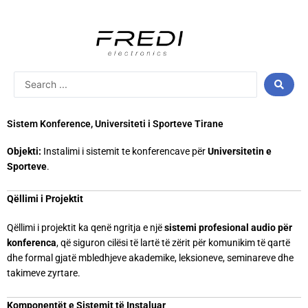
Skip
to
content
Search
...
Sistem Konference, Universiteti i Sporteve Tirane
Objekti:
Instalimi i sistemit te konferencave për
Universitetin e
Sporteve
.
Qëllimi i Projektit
Qëllimi i projektit ka qenë ngritja e një
sistemi profesional audio për
konferenca
, që siguron cilësi të lartë të zërit për komunikim të qartë
dhe formal gjatë mbledhjeve akademike, leksioneve, seminareve dhe
takimeve zyrtare.
Komponentët e Sistemit të Instaluar