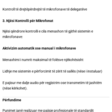
Kontroll të drejtëpërdrejtë të mikrofonave të delegatëve
3. Njësi Kontrolli për Mikrofonat
Njësi qëndrore kontrolli e cila menaxhon të gjithë sistemin e
mikrofonave:
Aktivizim automatik ose manual i mikrofonave
Menaxhimi i numrit maksimal të folësve njëkohësisht
Lidhje me sistemin e përforcimit të zërit të sallës (nëse i instaluar)
E pajisur me dalje audio për regjistrim ose transmetim të jashtëm
(nëse kërkohet).
Përfundime
Punimet janë realizuar me pajisje profesionale të standardit